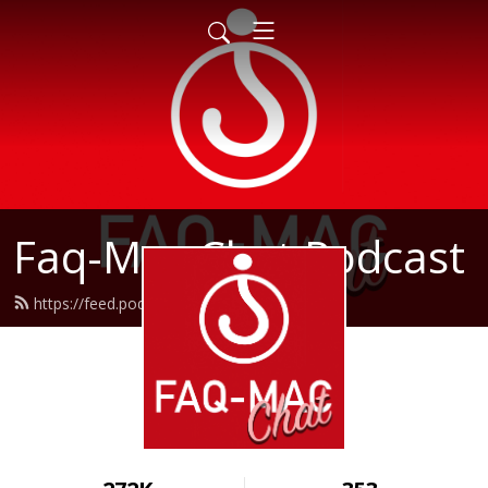
Faq-Mac Chat Podcast
https://feed.podbean.com/faqmac/feed.xml